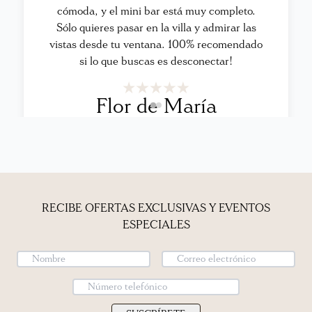
de las villas es muy amable y te apoya en todo
cómoda, y el mini bar está muy completo.
lo que necesites. La villa es muy acogedora y
Sólo quieres pasar en la villa y admirar las
vistas desde tu ventana. 100% recomendado
la tranquilidad que se respira es única"
si lo que buscas es desconectar!
Gilma de Ayala
Flor de María
RECIBE OFERTAS EXCLUSIVAS Y EVENTOS
ESPECIALES